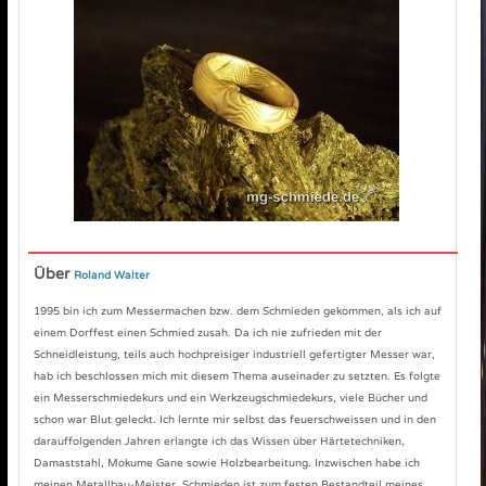
Über
Roland Walter
1995 bin ich zum Messermachen bzw. dem Schmieden gekommen, als ich auf
einem Dorffest einen Schmied zusah. Da ich nie zufrieden mit der
Schneidleistung, teils auch hochpreisiger industriell gefertigter Messer war,
hab ich beschlossen mich mit diesem Thema auseinader zu setzten. Es folgte
ein Messerschmiedekurs und ein Werkzeugschmiedekurs, viele Bücher und
schon war Blut geleckt. Ich lernte mir selbst das feuerschweissen und in den
darauffolgenden Jahren erlangte ich das Wissen über Härtetechniken,
Damaststahl, Mokume Gane sowie Holzbearbeitung. Inzwischen habe ich
meinen Metallbau-Meister. Schmieden ist zum festen Bestandteil meines