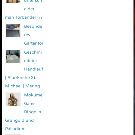
untersch
eidet
man Torbänder???
Besonde
res
Gartentor
Geschmi
edeter
Handlauf
| Pfarrkirche St.
Michael | Mering
Mokume
Gane
Ringe in
Grüngold und
Palladium