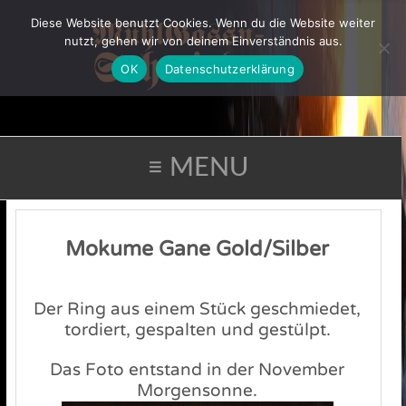
Diese Website benutzt Cookies. Wenn du die Website weiter
nutzt, gehen wir von deinem Einverständnis aus.
OK
Datenschutzerklärung
≡ MENU
Mokume Gane Gold/Silber
Der Ring aus einem Stück geschmiedet,
tordiert, gespalten und gestülpt.
Das Foto entstand in der November
Morgensonne.