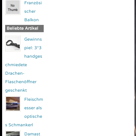
Französi
scher
Balkon
Beliebte Artikel
Gewinns
piel: 3*3
handges
chmiedete
Drachen-
Flaschenöffner
geschenkt
Fleischm
esser als
optische
s Schmankerl
Damast