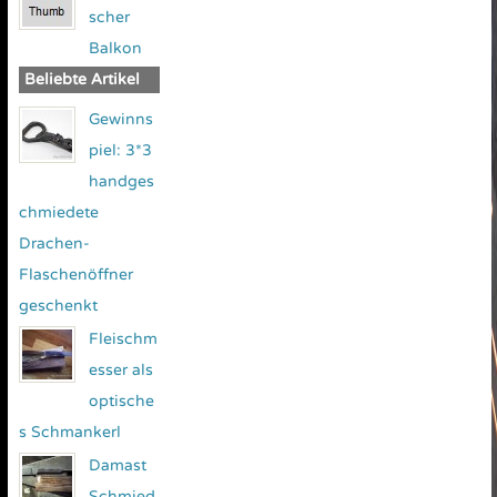
scher
Balkon
Beliebte Artikel
Gewinns
piel: 3*3
handges
chmiedete
Drachen-
Flaschenöffner
geschenkt
Fleischm
esser als
optische
s Schmankerl
Damast
Schmied