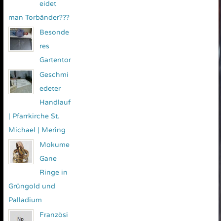
eidet
man Torbänder???
Besonde
res
Gartentor
Geschmi
edeter
Handlauf
| Pfarrkirche St.
Michael | Mering
Mokume
Gane
Ringe in
Grüngold und
Palladium
Französi