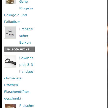
Gane
Ringe in
Grüngold und
Palladium
Französi
scher
Balkon
Beliebte Artikel
Gewinns
piel: 3*3
handges
chmiedete
Drachen-
Flaschenöffner
geschenkt
Fleischm