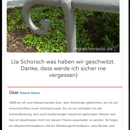
(Ja Schorsch was haben wir geschwitzt.
Danke, dass werde ich sicher nie
vergessen)
Über
Roland Walter
1995 bin ich zum Messermachen bzw. dem Schmieden gekommen, als ich auf
einem Dorffest einen Schmied zusah. Da ich nie zufrieden mit der
Schneidleistung, teils auch hochpreisiger industriell gefertigter Messer war,
hab ich beschlossen mich mit diesem Thema auseinader zu setzten. Es folgte
ein Messerschmiedekurs und ein Werkzeugschmiedekurs, viele Bücher und