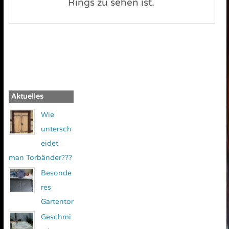
Rings zu sehen ist.
Aktuelles
Wie
untersch
eidet
man Torbänder???
Besonde
res
Gartentor
Geschmi