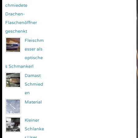
chmiedete
Drachen-
Flaschenöffner
geschenkt
Fleischm
esser als
optische
s Schmankerl
Damast
Schmied
en
Material
Kleiner
Schlanke
r User