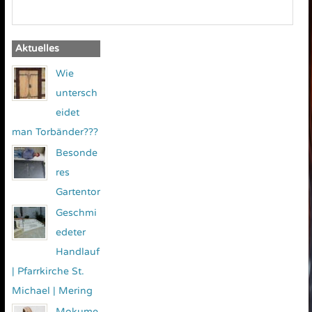
Aktuelles
Wie
untersch
eidet
man Torbänder???
Besonde
res
Gartentor
Geschmi
edeter
Handlauf
| Pfarrkirche St.
Michael | Mering
Mokume