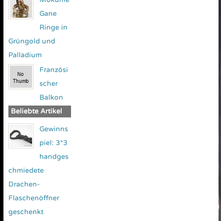
Gane
Ringe in
Grüngold und
Palladium
Französi
scher
Balkon
Beliebte Artikel
Gewinns
piel: 3*3
handges
chmiedete
Drachen-
Flaschenöffner
geschenkt