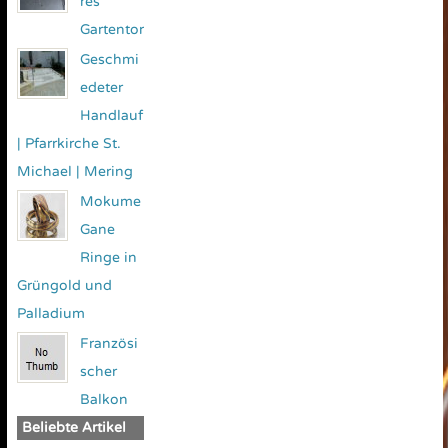
res
Gartentor
Geschmi
edeter
Handlauf
| Pfarrkirche St.
Michael | Mering
Mokume
Gane
Ringe in
Grüngold und
Palladium
Französi
scher
Balkon
Beliebte Artikel