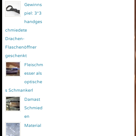
Gewinns
piel: 3*3
handges
chmiedete
Drachen-
Flaschenöffner
geschenkt
Fleischm
esser als
optische
s Schmankerl
Damast
Schmied
en
Material