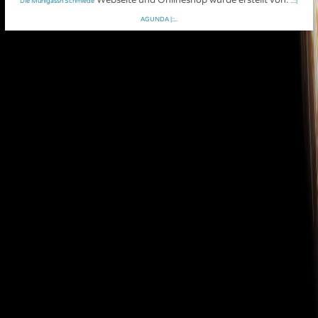
Webseite und Onlineshop wurde erstellt von:
Die Mühlgassn Schmiede
..::|
AGUNDA |::..