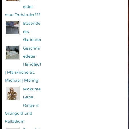
eidet
man Torbänder???
Besonde
res
Gartentor
Geschmi
edeter
Handlauf
| Pfarrkirche St.
Michael | Mering
Mokume
Gane
Ringe in
Grüngold und
Palladium