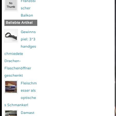
Französi
scher
Balkon
Beliebte Artikel
Gewinns
piel: 3*3
handges
chmiedete
Drachen-
Flaschenöffner
geschenkt
Fleischm
esser als
optische
s Schmankerl
Damast