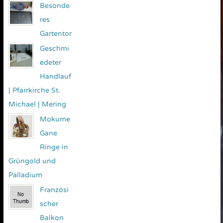
Besonde
res
Gartentor
Geschmi
edeter
Handlauf
| Pfarrkirche St.
Michael | Mering
Mokume
Gane
Ringe in
Grüngold und
Palladium
Französi
scher
Balkon