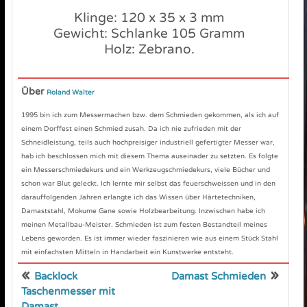
Klinge: 120 x 35 x 3 mm
Gewicht: Schlanke 105 Gramm
Holz: Zebrano.
Über
Roland Walter
1995 bin ich zum Messermachen bzw. dem Schmieden gekommen, als ich auf
einem Dorffest einen Schmied zusah. Da ich nie zufrieden mit der
Schneidleistung, teils auch hochpreisiger industriell gefertigter Messer war,
hab ich beschlossen mich mit diesem Thema auseinader zu setzten. Es folgte
ein Messerschmiedekurs und ein Werkzeugschmiedekurs, viele Bücher und
schon war Blut geleckt. Ich lernte mir selbst das feuerschweissen und in den
darauffolgenden Jahren erlangte ich das Wissen über Härtetechniken,
Damaststahl, Mokume Gane sowie Holzbearbeitung. Inzwischen habe ich
meinen Metallbau-Meister. Schmieden ist zum festen Bestandteil meines
Lebens geworden. Es ist immer wieder faszinieren wie aus einem Stück Stahl
mit einfachsten Mitteln in Handarbeit ein Kunstwerke entsteht.
«
»
Backlock
Damast Schmieden
Taschenmesser mit
Damast