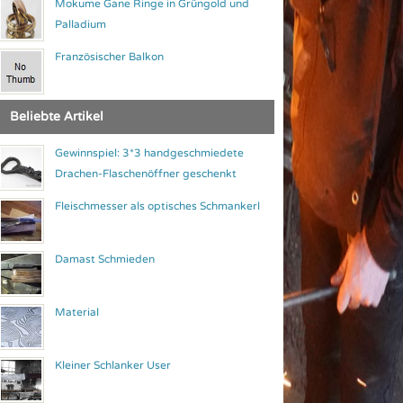
Mokume Gane Ringe in Grüngold und
Palladium
Französischer Balkon
Beliebte Artikel
Gewinnspiel: 3*3 handgeschmiedete
Drachen-Flaschenöffner geschenkt
Fleischmesser als optisches Schmankerl
Damast Schmieden
Material
Kleiner Schlanker User