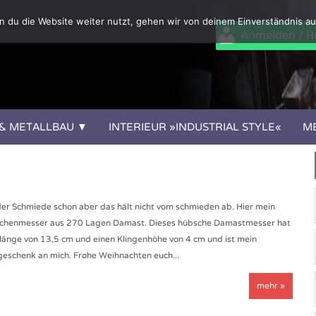
 du die Website weiter nutzt, gehen wir von deinem Einverständnis au
Anmelden / Re
 & METALLBAU
INTERIEUR »INDUSTRIAL STYLE«
M
n der Schmiede schon aber das hält nicht vom schmieden ab. Hier mein
chenmesser aus 270 Lagen Damast. Dieses hübsche Damastmesser hat
nlänge von 13,5 cm und einen Klingenhöhe von 4 cm und ist mein
eschenk an mich. Frohe Weihnachten euch...
mehr »