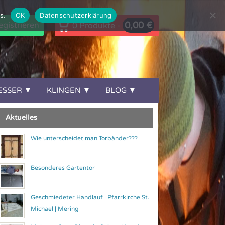
s.
OK
Datenschutzerklärung
0,00
€
gistrieren
0 Produkte -
ESSER
KLINGEN
BLOG
Aktuelles
Wie unterscheidet man Torbänder???
Besonderes Gartentor
Geschmiedeter Handlauf | Pfarrkirche St.
Michael | Mering