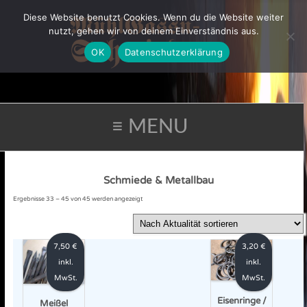
Diese Website benutzt Cookies. Wenn du die Website weiter
nutzt, gehen wir von deinem Einverständnis aus.
OK
Datenschutzerklärung
≡ MENU
Schmiede & Metallbau
Nach
Ergebnisse 33 – 45 von 45 werden angezeigt
Aktualität
sortiert
7,50
€
3,20
€
inkl.
inkl.
MwSt.
MwSt.
Eisenringe /
Meißel