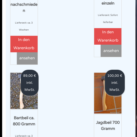
einzeln
nachschmiede
n
Lieferzeit:
Sofort
lieferbar
Lieferzeit:
ca. 3
Wochen
In den
In den
Warenkorb
Warenkorb
ansehen
ansehen
89,00
€
100,00
€
inkl.
inkl.
MwSt.
MwSt.
Bartbeil ca.
Jagdbeil 700
800 Gramm
Gramm
Lieferzeit:
ca. 3