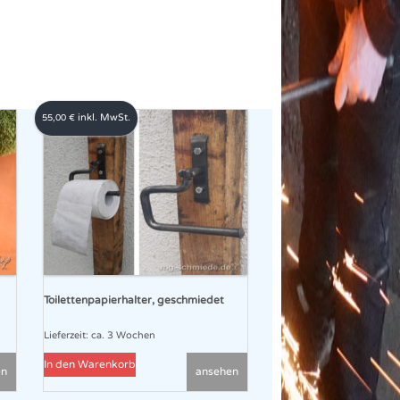
inkl. MwSt.
55,00
€
Toilettenpapierhalter, geschmiedet
Lieferzeit:
ca. 3 Wochen
In den Warenkorb
en
ansehen