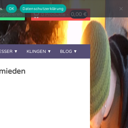
s.
OK
Datenschutzerklärung
0,00
€
gistrieren
0 Produkte -
ESSER
KLINGEN
BLOG
hmieden