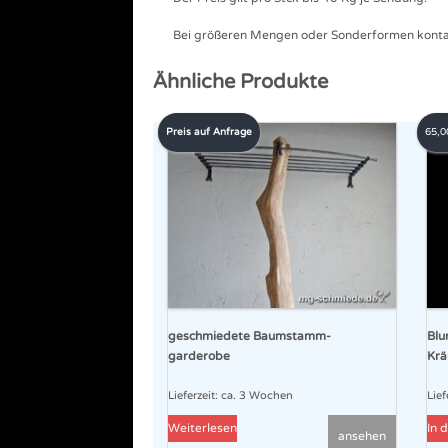
Bei größeren Mengen oder Sonderformen kontakt
Ähnliche Produkte
Preis auf Anfrage
65,
geschmiedete Baumstamm-
Blu
garderobe
Krä
Lieferzeit:
ca. 3 Wochen
Lief
Weiterlesen
In 
ansehen