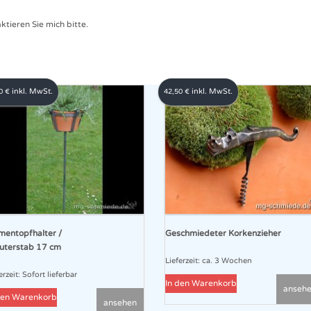
ieren Sie mich bitte.
inkl. MwSt.
inkl. MwSt.
00
€
42,50
€
mentopfhalter /
Geschmiedeter Korkenzieher
uterstab 17 cm
Lieferzeit:
ca. 3 Wochen
erzeit:
Sofort lieferbar
In den Warenkorb
anseh
den Warenkorb
ansehen