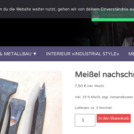
 du die Website weiter nutzt, gehen wir von deinem Einverständnis au
Anmelden / Re
 & METALLBAU
INTERIEUR »INDUSTRIAL STYLE«
M
Meißel nachsc
7,50
€
inkl. MwSt.
inkl. 19 % MwSt.
zzgl. Versandkosten
Lieferzeit:
ca. 3 Wochen
Meißel
In den Warenkorb
nachschmieden
Menge