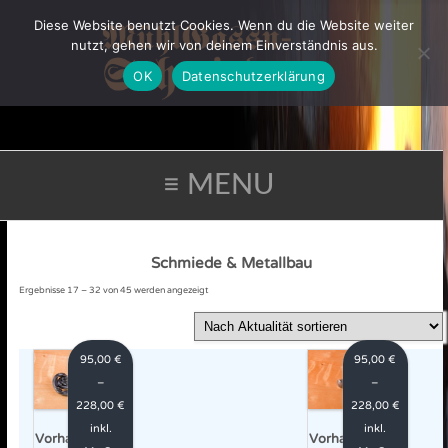
Diese Website benutzt Cookies. Wenn du die Website weiter
nutzt, gehen wir von deinem Einverständnis aus.
OK
Datenschutzerklärung
≡ MENU
Schmiede & Metallbau
Nach
Ergebnisse 17 – 32 von 45 werden angezeigt
Aktualität
sortiert
95,00
€
95,00
€
–
–
228,00
€
228,00
€
inkl.
inkl.
Vorhangstang
Vorhangstang