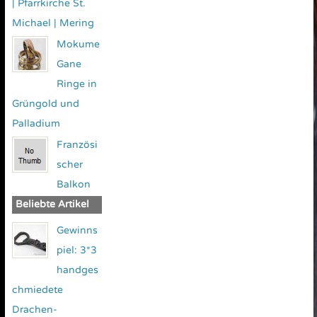
| Pfarrkirche St.
Michael | Mering
Mokume
Gane
Ringe in
Grüngold und
Palladium
Französi
scher
Balkon
Beliebte Artikel
Gewinns
piel: 3*3
handges
chmiedete
Drachen-