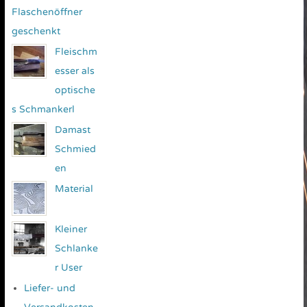
Flaschenöffner
geschenkt
Fleischm
esser als
optische
s Schmankerl
Damast
Schmied
en
Material
Kleiner
Schlanke
r User
Liefer- und