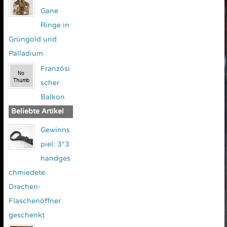
Gane
Ringe in
Grüngold und
Palladium
Französi
scher
Balkon
Beliebte Artikel
Gewinns
piel: 3*3
handges
chmiedete
Drachen-
Flaschenöffner
geschenkt