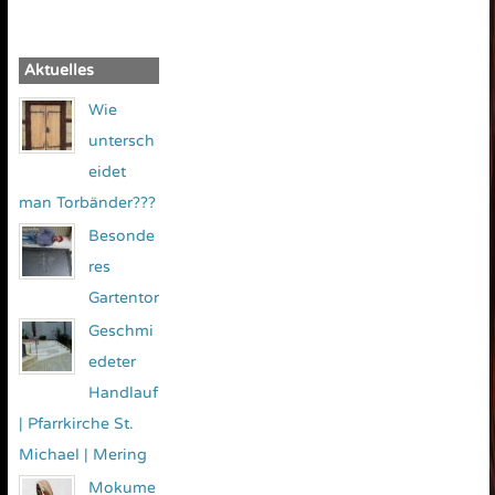
Aktuelles
Wie
untersch
eidet
man Torbänder???
Besonde
res
Gartentor
Geschmi
edeter
Handlauf
| Pfarrkirche St.
Michael | Mering
Mokume