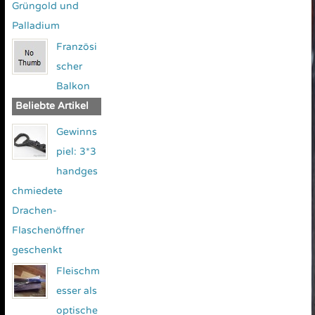
Grüngold und
Palladium
Französi
scher
Balkon
Beliebte Artikel
Gewinns
piel: 3*3
handges
chmiedete
Drachen-
Flaschenöffner
geschenkt
Fleischm
esser als
optische