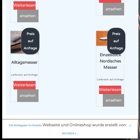
Weiterlesen
ansehen
ansehen
Preis
Preis
auf
auf
Anfrage
Anfrage
Einzelstück
Nordisches
Alltagsmesser
Messer
Lieferzeit:
auf Anfrage
Lieferzeit:
auf Anfrage
Weiterlesen
Weiterlesen
ansehen
ansehen
Webseite und Onlineshop wurde erstellt von:
Die Mühlgassn Schmiede
..::|
AGUNDA |::..