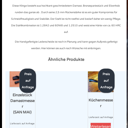
Diese Klinge besteht aus hochkant geschmiedetem Damast. Bronzepariestück und Ebenholz
runden das ganze ab . Durch seine 2,5 mm Rückenstärke ist es ein guter Kompromiss für
Schneidfreudigkeit und Stabiliät. Der Stahl ist nicht rostfrei und bedarf daher ein wenig Pflege.
Die Stahlkombination ist 1.2842 und 60NI8 und 1.2510 und weist eine Härte von ca. 60 HRC
auf.
Die Handgefertigte Lederscheide ist noch in Planung und kann gegen Aufpreis gefertigt
werden. Hier können sie auch noch Wünsche mit einbringen.
Ähnliche Produkte
Preis
Preis
auf
auf
Anfrage
Anfrage
Einzelstück
Küchenmesse
Damastmesse
r
r
(SAN MAI)
Lieferzeit:
auf Anfrage
Lieferzeit:
auf Anfrage
Weiterlesen