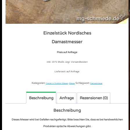
Einzelstück Nordisches
Damastmesser
Preis auf Anfrage
inkl. 19 % MwSt.
zzgl. Versandkosten
Lieferzeit:
auf Anfrage
Kategorien:
,
Schlagwort:
Freizeit & Outdoor Messer
Messer
Damastmesser
Beschreibung
Anfrage
Rezensionen (0)
Beschreibung
Dieses Messer wird bei Gefallen nachgefertigt. Bitte beachten Sie, dass es bei handwerklichen
Produkten optische Abweichungen gibt.