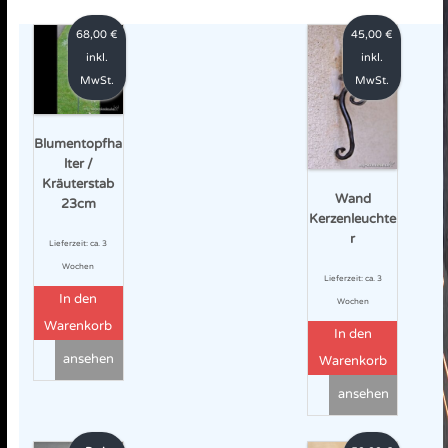
68,00
€
45,00
€
inkl.
inkl.
MwSt.
MwSt.
Blumentopfha
lter /
Kräuterstab
Wand
23cm
Kerzenleuchte
r
Lieferzeit:
ca. 3
Wochen
Lieferzeit:
ca. 3
In den
Wochen
Warenkorb
In den
ansehen
Warenkorb
ansehen