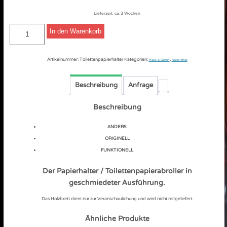
Lieferzeit:
ca. 3 Wochen
Toilettenpapierhalter,
In den Warenkorb
geschmiedet
Menge
Artikelnummer:
Toilettenpapierhalter
Kategorien:
,
Haus & Garten
Nützliches
Beschreibung
Anfrage
Beschreibung
ANDERS
ORIGINELL
FUNKTIONELL
Der Papierhalter / Toilettenpapierabroller in
geschmiedeter Ausführung.
Das Holzbrett dient nur zur Veranschaulichung und wird nicht mitgeliefert.
Ähnliche Produkte