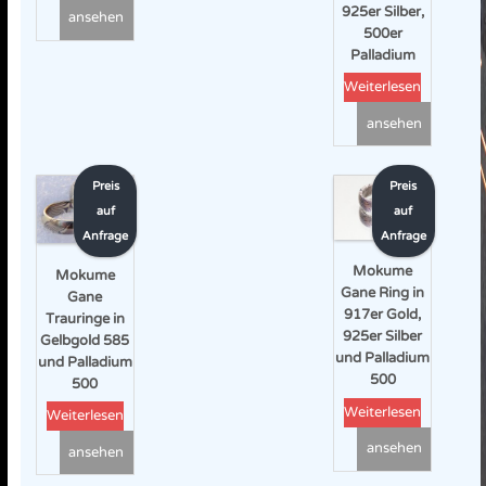
925er Silber,
ansehen
500er
Palladium
Weiterlesen
ansehen
Preis
Preis
auf
auf
Anfrage
Anfrage
Mokume
Mokume
Gane Ring in
Gane
917er Gold,
Trauringe in
925er Silber
Gelbgold 585
und Palladium
und Palladium
500
500
Weiterlesen
Weiterlesen
ansehen
ansehen