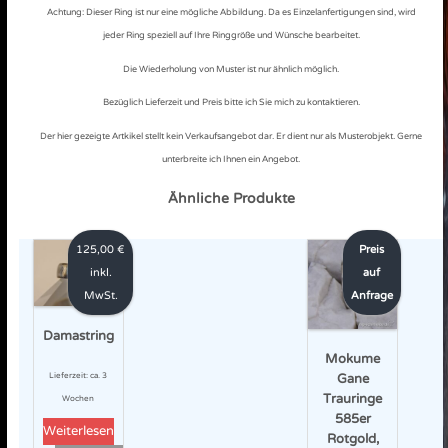
Achtung: Dieser Ring ist nur eine mögliche Abbildung. Da es Einzelanfertigungen sind, wird
jeder Ring speziell auf Ihre Ringgröße und Wünsche bearbeitet.
Die Wiederholung von Muster ist nur ähnlich möglich.
Bezüglich Lieferzeit und Preis bitte ich Sie mich zu kontaktieren.
Der hier gezeigte Artkikel stellt kein Verkaufsangebot dar. Er dient nur als Musterobjekt. Gerne
unterbreite ich Ihnen ein Angebot.
Ähnliche Produkte
125,00
€
Preis
inkl.
auf
MwSt.
Anfrage
Damastring
Mokume
Lieferzeit:
ca. 3
Gane
Trauringe
Wochen
585er
Weiterlesen
Rotgold,