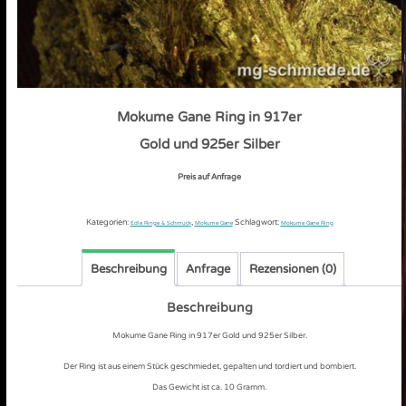
Mokume Gane Ring in 917er
Gold und 925er Silber
Preis auf Anfrage
Kategorien:
,
Schlagwort:
Edle Ringe & Schmuck
Mokume Gane
Mokume Gane Ring
Beschreibung
Anfrage
Rezensionen (0)
Beschreibung
Mokume Gane Ring in 917er Gold und 925er Silber.
Der Ring ist aus einem Stück geschmiedet, gepalten und tordiert und bombiert.
Das Gewicht ist ca. 10 Gramm.