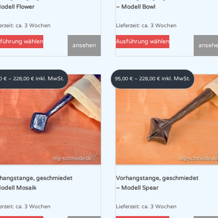
werden
werden
odell Flower
– Modell Bowl
erzeit:
ca. 3 Wochen
Lieferzeit:
ca. 3 Wochen
Dieses
Dieses
führung wählen
Ausführung wählen
ansehen
anseh
Produkt
Produkt
weist
weist
mehrere
mehrere
inkl. MwSt.
inkl. MwSt.
00
€
–
228,00
€
95,00
€
–
228,00
€
Varianten
Varianten
auf.
auf.
Die
Die
Optionen
Optionen
können
können
auf
auf
der
der
Produktseite
Produktseite
gewählt
gewählt
hangstange, geschmiedet
Vorhangstange, geschmiedet
werden
werden
odell Mosaik
– Modell Spear
erzeit:
ca. 3 Wochen
Lieferzeit:
ca. 3 Wochen