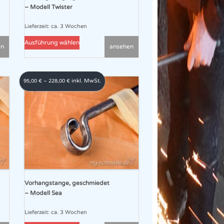
werden
– Modell Twister
Lieferzeit:
ca. 3 Wochen
Dieses
Ausführung wählen
en
ansehen
Produkt
weist
mehrere
inkl. MwSt.
95,00
€
–
228,00
€
Varianten
auf.
Die
Optionen
können
auf
der
Produktseite
gewählt
Vorhangstange, geschmiedet
werden
– Modell Sea
Lieferzeit:
ca. 3 Wochen