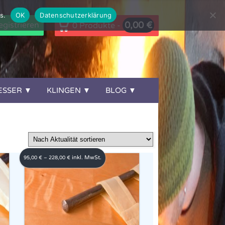
s.
OK
Datenschutzerklärung
0,00
€
gistrieren
0 Produkte -
ESSER
KLINGEN
BLOG
inkl. MwSt.
95,00
€
–
228,00
€