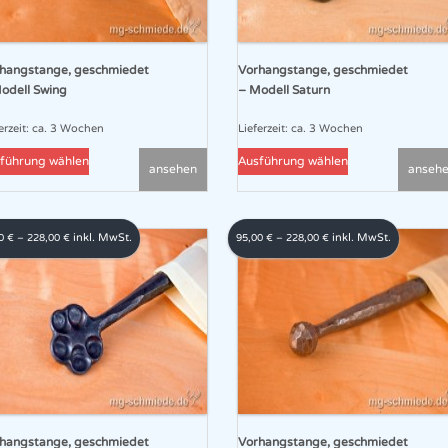
hangstange, geschmiedet
Vorhangstange, geschmiedet
odell Swing
– Modell Saturn
erzeit:
ca. 3 Wochen
Lieferzeit:
ca. 3 Wochen
Dieses
Dieses
führung wählen
Ausführung wählen
ansehen
anseh
Produkt
Produkt
weist
weist
mehrere
mehrere
inkl. MwSt.
inkl. MwSt.
00
€
–
228,00
€
95,00
€
–
228,00
€
Varianten
Varianten
auf.
auf.
Die
Die
Optionen
Optionen
können
können
auf
auf
der
der
Produktseite
Produktseite
gewählt
gewählt
hangstange, geschmiedet
Vorhangstange, geschmiedet