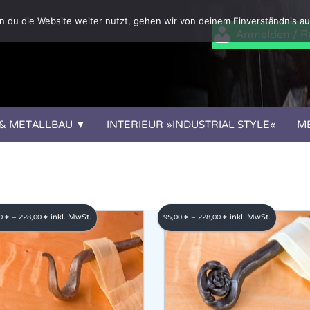
 du die Website weiter nutzt, gehen wir von deinem Einverständnis au
Anmelden / Re
 & METALLBAU
INTERIEUR »INDUSTRIAL STYLE«
M
inkl. MwSt.
inkl. MwSt.
00
€
–
228,00
€
95,00
€
–
228,00
€