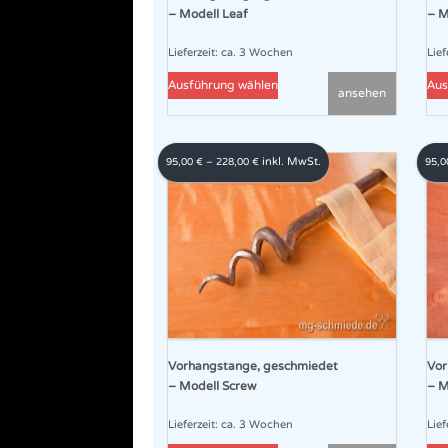
werden
– Modell Leaf
– M
Lieferzeit:
ca. 3 Wochen
Lief
Dieses
Ausführung wählen
Aus
ansehen
Produkt
weist
mehrere
inkl. MwSt.
95,00
€
–
228,00
€
95,
Varianten
auf.
Die
Optionen
können
auf
der
Produktseite
gewählt
Vorhangstange, geschmiedet
Vor
werden
– Modell Screw
– M
Lieferzeit:
ca. 3 Wochen
Lief