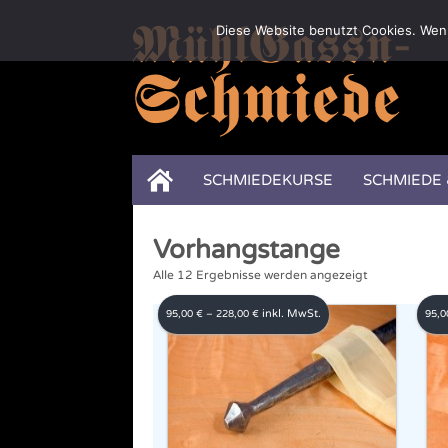
Diese Website benutzt Cookies. Wenn
SCHMIEDEKURSE
SCHMIEDE
Vorhangstange
Nach
Alle 12 Ergebnisse werden angezeigt
Aktualität
inkl. MwSt.
95,00
€
–
228,00
€
95,
sortiert