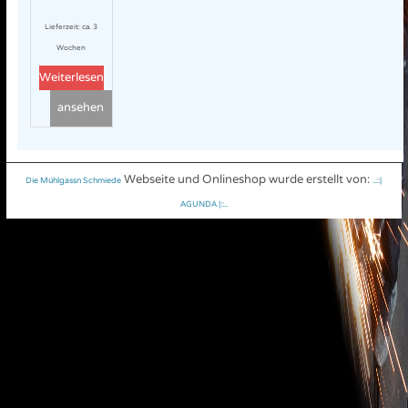
Lieferzeit:
ca. 3
Wochen
Weiterlesen
ansehen
Webseite und Onlineshop wurde erstellt von:
Die Mühlgassn Schmiede
..::|
AGUNDA |::..