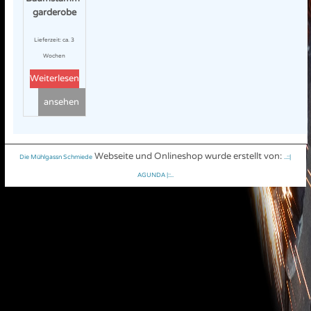
garderobe
Lieferzeit:
ca. 3
Wochen
Weiterlesen
ansehen
Webseite und Onlineshop wurde erstellt von:
Die Mühlgassn Schmiede
..::|
AGUNDA |::..